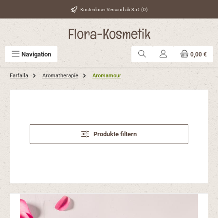
Zum Hauptinhalt springen
Kostenloser Versand ab 35€ (D)
Flora-Kosmetik
Navigation
0,00 €
Farfalla
Aromatherapie
Aromamour
Produkte filtern