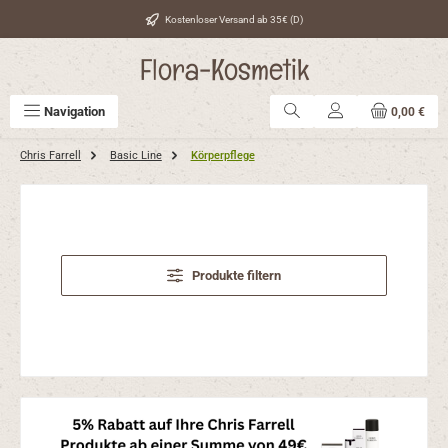
Zum Hauptinhalt springen
Kostenloser Versand ab 35€ (D)
Flora-Kosmetik
Navigation
0,00 €
Chris Farrell
Basic Line
Körperpflege
Produkte filtern