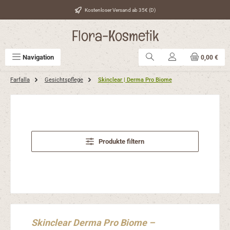
Zum Hauptinhalt springen
Kostenloser Versand ab 35€ (D)
Flora-Kosmetik
Navigation
0,00 €
Farfalla
Gesichtspflege
Skinclear | Derma Pro Biome
Produkte filtern
Skinclear Derma Pro Biome –