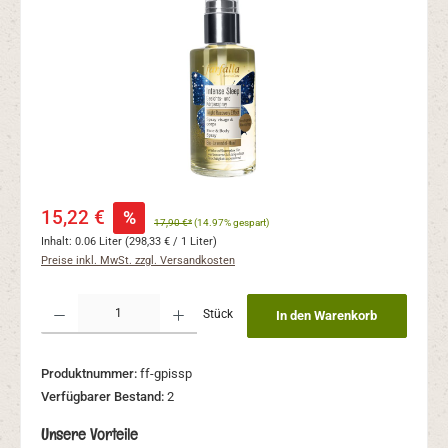
Verkaufspreis:
15,22 €
%
17,90 €*
(14.97% gespart)
Inhalt:
0.06 Liter
(298,33 € / 1 Liter)
Preise inkl. MwSt. zzgl. Versandkosten
Produkt Anzahl: Gib den gewünschten Wert ein oder benutze die Schaltflächen um 
Stück
In den Warenkorb
Produktnummer:
ff-gpissp
Verfügbarer Bestand:
2
Unsere Vorteile